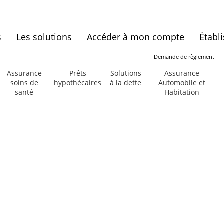
s
Les solutions
Accéder à mon compte
Établ
Demande de règlement
Assurance
Prêts
Solutions
Assurance
soins de
hypothécaires
à la dette
Automobile et
santé
Habitation