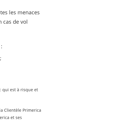
outes les menaces
n cas de vol
:
;
: qui est à risque et
la Clientèle Primerica
erica et ses