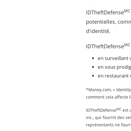
MC
IDTheftDefense
potentielles, comm
d'identité.
MC
IDTheftDefense
en surveillant
en vous prodig
en restaurant v
*Money.com, « Identity 
comment cela affecte le
MC
IDTheftDefense
est u
inc., qui fournit des se
représentants ne fourn