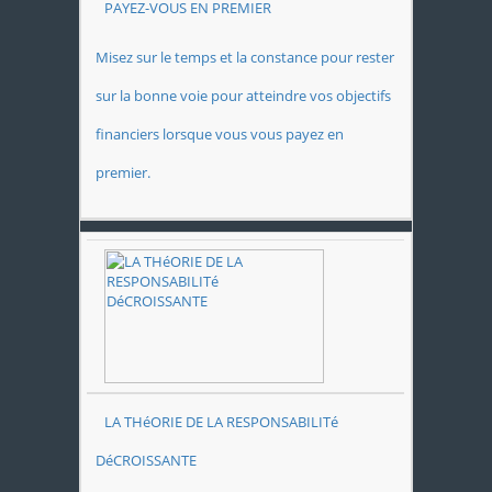
PAYEZ-VOUS EN PREMIER
Misez sur le temps et la constance pour rester
sur la bonne voie pour atteindre vos objectifs
financiers lorsque vous vous payez en
premier.
LA THéORIE DE LA RESPONSABILITé
DéCROISSANTE