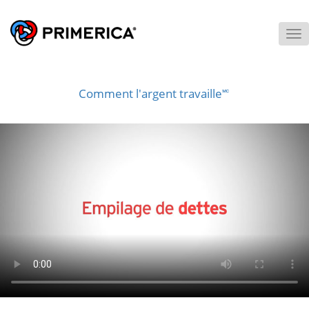
To
M
Comment l'argent travaille🅪