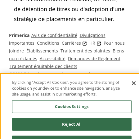
de dètention de titres ou d'adoption d'une
stratègie de placements en particulier.
Primerica
Avis de confidentialité
Divulgations
importantes
Conditions
Carrières
HR
Pour nous
joindre
Établissements
Traitement des plaintes
Biens
non réclamés
Accessibilité
Demandes de Règlement
Traitement équitable dec clients
©2026 Primerica
www.primericacanada.ca
By clicking “Accept All Cookies”, you agree to the storing of
cookies on your device to enhance site navigation, analyze
site usage, and assist in our marketing efforts.
*Ce lien est offert par les sociétés affiliées de Primerica
aux États–Unis et ne comporte pas de contenu canadien
Cookies Settings
ou francophone.
Reject All