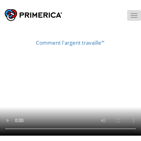
To
M
Comment l'argent travaille🅪