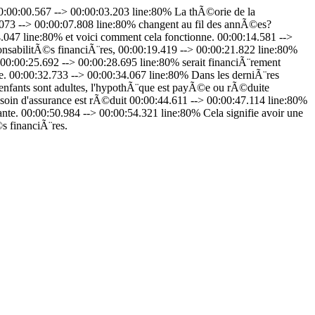
00:00.567 --> 00:00:03.203 line:80% La thÃ©orie de la
073 --> 00:00:07.808 line:80% changent au fil des annÃ©es?
.047 line:80% et voici comment cela fonctionne. 00:00:14.581 -->
nsabilitÃ©s financiÃ¨res, 00:00:19.419 --> 00:00:21.822 line:80%
e 00:00:25.692 --> 00:00:28.695 line:80% serait financiÃ¨rement
e. 00:00:32.733 --> 00:00:34.067 line:80% Dans les derniÃ¨res
 enfants sont adultes, l'hypothÃ¨que est payÃ©e ou rÃ©duite
in d'assurance est rÃ©duit 00:00:44.611 --> 00:00:47.114 line:80%
nte. 00:00:50.984 --> 00:00:54.321 line:80% Cela signifie avoir une
s financiÃ¨res.