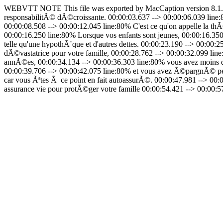
WEBVTT NOTE This file was exported by MacCaption version 8.1.01 
responsabilitÃ© dÃ©croissante. 00:00:03.637 --> 00:00:06.039 line
00:00:08.508 --> 00:00:12.045 line:80% C'est ce qu'on appelle la th
00:00:16.250 line:80% Lorsque vos enfants sont jeunes, 00:00:16.35
telle qu'une hypothÃ¨que et d'autres dettes. 00:00:23.190 --> 00:00:
dÃ©vastatrice pour votre famille, 00:00:28.762 --> 00:00:32.099 lin
annÃ©es, 00:00:34.134 --> 00:00:36.303 line:80% vous avez moins d'
00:00:39.706 --> 00:00:42.075 line:80% et vous avez Ã©pargnÃ© pen
car vous Ãªtes Ã ce point en fait autoassurÃ©. 00:00:47.981 --> 00:
assurance vie pour protÃ©ger votre famille 00:00:54.421 --> 00:00: