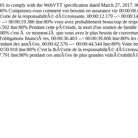
to comply with the WebVTT specification dated March 27, 2017. 00:
:80% Comprenez-vous comment vos besoins en assurance vie 00:00:06.
Ã©orie de la responsabilitÃ© dÃ©croissante, 00:00:12.179 --> 00:00:14
0 --> 00:00:19.386 line:80% vous avez probablement beaucoup de respo
25.592 line:80% Pendant cette pÃ©riode, la mort d'un soutien de famill
e:80% c'est Ã ce moment-lÃ que vous avez le plus besoin de couvertur
obligations financiÃ¨res, 00:00:36.403 --> 00:00:39.606 line:80% les
dant des annÃ©es. 00:00:42.576 --> 00:00:44.544 line:80% Votre beso
00:50.918 line:80% C'est la thÃ©orie de la responsabilitÃ© dÃ©croissa
57.791 line:80% pendant ces annÃ©es de plus grandes vulnÃ©rabilitÃ©